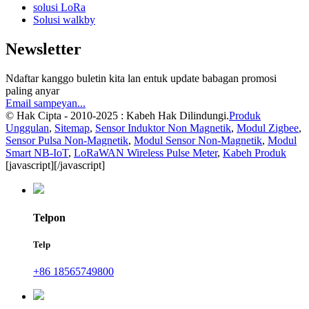
solusi LoRa
Solusi walkby
Newsletter
Ndaftar kanggo buletin kita lan entuk update babagan promosi
paling anyar
Email sampeyan...
© Hak Cipta - 2010-2025 : Kabeh Hak Dilindungi.
Produk
Unggulan
,
Sitemap
,
Sensor Induktor Non Magnetik
,
Modul Zigbee
,
Sensor Pulsa Non-Magnetik
,
Modul Sensor Non-Magnetik
,
Modul
Smart NB-IoT
,
LoRaWAN Wireless Pulse Meter
,
Kabeh Produk
[javascript]
[/javascript]
Telpon
Telp
+86 18565749800