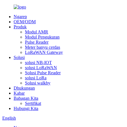
Ngarep
OEM/ODM
Produk
Modul AMR
Modul Pengukuran
Pulse Reader
Meter banyu cerdas
LoRaWAN Gateway
Solusi
solusi NB-IOT
solusi LoRaWAN
Solusi Pulse Reader
solusi LoRa
Solusi walkby
Dhukungan
Kabar
Babagan Kita
Sertifikat
Hubungi Kita
English