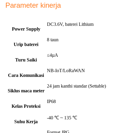
Parameter kinerja
DC3.6V, baterei Lithium
Power Supply
8 taun
Urip baterei
≤4µA
Turu Saiki
NB-IoT/LoRaWAN
Cara Komunikasi
24 jam kanthi standar (Settable)
Siklus maca meter
IP68
Kelas Proteksi
-40 ℃ ~ 135 ℃
Suhu Kerja
Format JPG