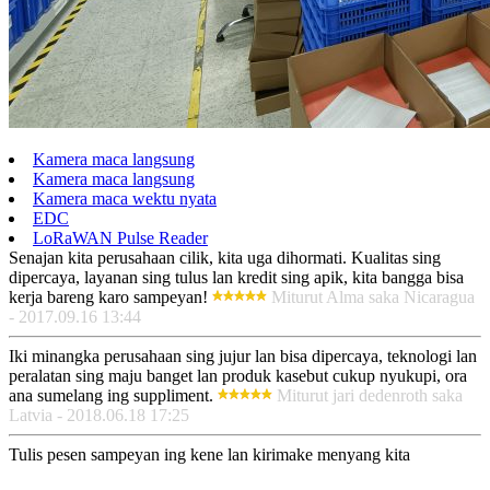
Kamera maca langsung
Kamera maca langsung
Kamera maca wektu nyata
EDC
LoRaWAN Pulse Reader
Senajan kita perusahaan cilik, kita uga dihormati. Kualitas sing
dipercaya, layanan sing tulus lan kredit sing apik, kita bangga bisa
kerja bareng karo sampeyan!
Miturut Alma saka Nicaragua
- 2017.09.16 13:44
Iki minangka perusahaan sing jujur ​​​​lan bisa dipercaya, teknologi lan
peralatan sing maju banget lan produk kasebut cukup nyukupi, ora
ana sumelang ing suppliment.
Miturut jari dedenroth saka
Latvia - 2018.06.18 17:25
Tulis pesen sampeyan ing kene lan kirimake menyang kita