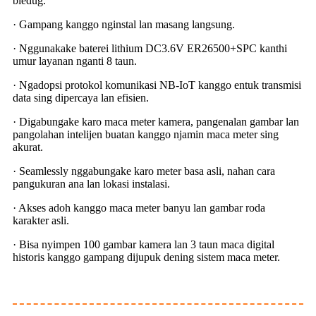
bledug.
· Gampang kanggo nginstal lan masang langsung.
· Nggunakake baterei lithium DC3.6V ER26500+SPC kanthi
umur layanan nganti 8 taun.
· Ngadopsi protokol komunikasi NB-IoT kanggo entuk transmisi
data sing dipercaya lan efisien.
· Digabungake karo maca meter kamera, pangenalan gambar lan
pangolahan intelijen buatan kanggo njamin maca meter sing
akurat.
· Seamlessly nggabungake karo meter basa asli, nahan cara
pangukuran ana lan lokasi instalasi.
· Akses adoh kanggo maca meter banyu lan gambar roda
karakter asli.
· Bisa nyimpen 100 gambar kamera lan 3 taun maca digital
historis kanggo gampang dijupuk dening sistem maca meter.