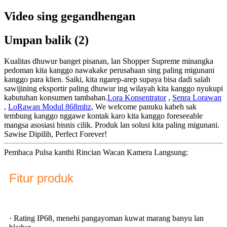
Video sing gegandhengan
Umpan balik (2)
Kualitas dhuwur banget pisanan, lan Shopper Supreme minangka
pedoman kita kanggo nawakake perusahaan sing paling migunani
kanggo para klien. Saiki, kita ngarep-arep supaya bisa dadi salah
sawijining eksportir paling dhuwur ing wilayah kita kanggo nyukupi
kabutuhan konsumen tambahan.
Lora Konsentrator
,
Senra Lorawan
,
LoRawan Modul 868mhz
, We welcome panuku kabeh sak
tembung kanggo nggawe kontak karo kita kanggo foreseeable
mangsa asosiasi bisnis cilik. Produk lan solusi kita paling migunani.
Sawise Dipilih, Perfect Forever!
Pembaca Pulsa kanthi Rincian Wacan Kamera Langsung:
Fitur produk
· Rating IP68, menehi pangayoman kuwat marang banyu lan