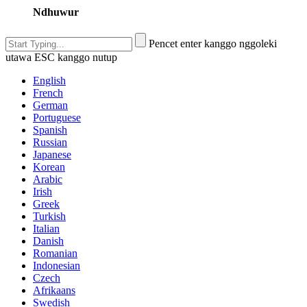
Ndhuwur
Pencet enter kanggo nggoleki
utawa ESC kanggo nutup
English
French
German
Portuguese
Spanish
Russian
Japanese
Korean
Arabic
Irish
Greek
Turkish
Italian
Danish
Romanian
Indonesian
Czech
Afrikaans
Swedish